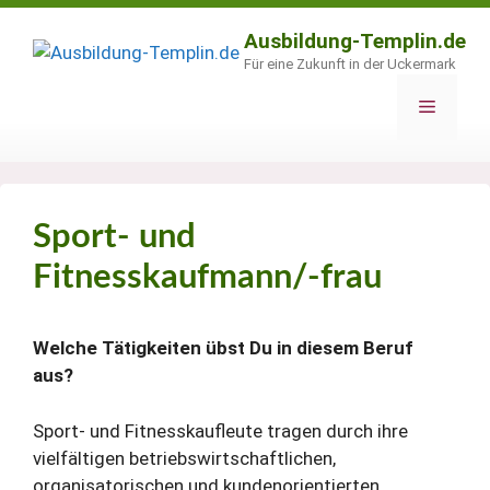
Zum
Inhalt
Ausbildung-Templin.de
springen
Für eine Zukunft in der Uckermark
Menü
Sport- und
Fitnesskaufmann/-frau
Welche Tätigkeiten übst Du in diesem Beruf
aus?
Sport- und Fitnesskaufleute tragen durch ihre
vielfältigen betriebswirtschaftlichen,
organisatorischen und kundenorientierten